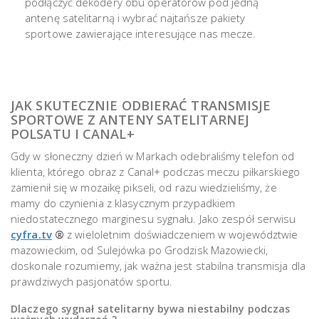
podłączyć dekodery obu operatorów pod jedną
antenę satelitarną i wybrać najtańsze pakiety
sportowe zawierające interesujące nas mecze.
JAK SKUTECZNIE ODBIERAĆ TRANSMISJE
SPORTOWE Z ANTENY SATELITARNEJ
POLSATU I CANAL+
Gdy w słoneczny dzień w Markach odebraliśmy telefon od
klienta, którego obraz z Canal+ podczas meczu piłkarskiego
zamienił się w mozaikę pikseli, od razu wiedzieliśmy, że
mamy do czynienia z klasycznym przypadkiem
niedostatecznego marginesu sygnału. Jako zespół serwisu
cyfra.tv
®
z wieloletnim doświadczeniem w województwie
mazowieckim, od Sulejówka po Grodzisk Mazowiecki,
doskonale rozumiemy, jak ważna jest stabilna transmisja dla
prawdziwych pasjonatów sportu.
Dlaczego sygnał satelitarny bywa niestabilny podczas