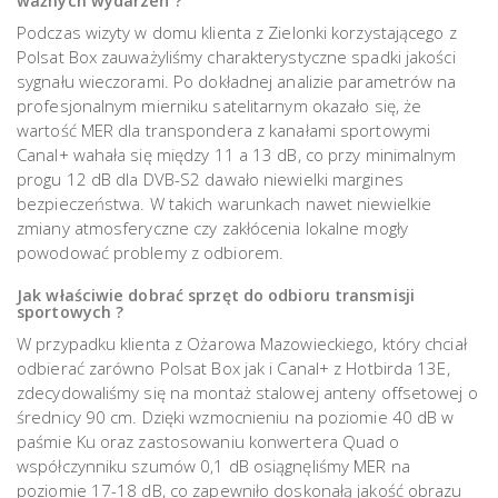
ważnych wydarzeń ?
Podczas wizyty w domu klienta z Zielonki korzystającego z
Polsat Box zauważyliśmy charakterystyczne spadki jakości
sygnału wieczorami. Po dokładnej analizie parametrów na
profesjonalnym mierniku satelitarnym okazało się, że
wartość MER dla transpondera z kanałami sportowymi
Canal+ wahała się między 11 a 13 dB, co przy minimalnym
progu 12 dB dla DVB-S2 dawało niewielki margines
bezpieczeństwa. W takich warunkach nawet niewielkie
zmiany atmosferyczne czy zakłócenia lokalne mogły
powodować problemy z odbiorem.
Jak właściwie dobrać sprzęt do odbioru transmisji
sportowych ?
W przypadku klienta z Ożarowa Mazowieckiego, który chciał
odbierać zarówno Polsat Box jak i Canal+ z Hotbirda 13E,
zdecydowaliśmy się na montaż stalowej anteny offsetowej o
średnicy 90 cm. Dzięki wzmocnieniu na poziomie 40 dB w
paśmie Ku oraz zastosowaniu konwertera Quad o
współczynniku szumów 0,1 dB osiągnęliśmy MER na
poziomie 17-18 dB, co zapewniło doskonałą jakość obrazu