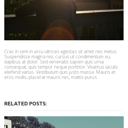
Cras in sem in arcu ultrices egestas sit amet nec metus.
Suspendisse magna nisi, cursus ut condimentum eu,
dapibus at dolor. Sed venenatis sapien quis urna
consequat, quis tempor neque porttitor. Vivamus iaculis
eleifend varius. Vestibulum quis justo massa. Mauris et
eros mollis, placerat mauris nec, mattis purus.
RELATED POSTS: