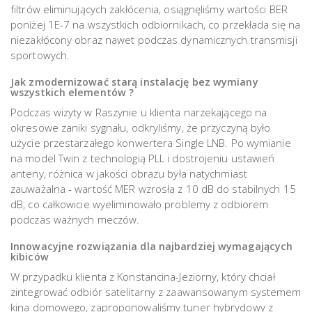
filtrów eliminujących zakłócenia, osiągnęliśmy wartości BER
poniżej 1E-7 na wszystkich odbiornikach, co przekłada się na
niezakłócony obraz nawet podczas dynamicznych transmisji
sportowych.
Jak zmodernizować starą instalację bez wymiany
wszystkich elementów ?
Podczas wizyty w Raszynie u klienta narzekającego na
okresowe zaniki sygnału, odkryliśmy, że przyczyną było
użycie przestarzałego konwertera Single LNB. Po wymianie
na model Twin z technologią PLL i dostrojeniu ustawień
anteny, różnica w jakości obrazu była natychmiast
zauważalna - wartość MER wzrosła z 10 dB do stabilnych 15
dB, co całkowicie wyeliminowało problemy z odbiorem
podczas ważnych meczów.
Innowacyjne rozwiązania dla najbardziej wymagających
kibiców
W przypadku klienta z Konstancina-Jeziorny, który chciał
zintegrować odbiór satelitarny z zaawansowanym systemem
kina domowego, zaproponowaliśmy tuner hybrydowy z