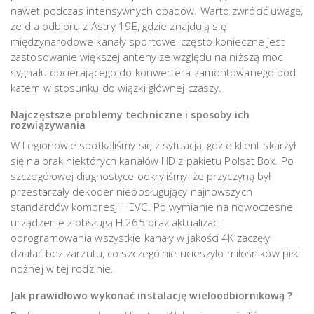
nawet podczas intensywnych opadów. Warto zwrócić uwagę,
że dla odbioru z Astry 19E, gdzie znajdują się
międzynarodowe kanały sportowe, często konieczne jest
zastosowanie większej anteny ze względu na niższą moc
sygnału docierającego do konwertera zamontowanego pod
katem w stosunku do wiązki głównej czaszy.
Najczęstsze problemy techniczne i sposoby ich
rozwiązywania
W Legionowie spotkaliśmy się z sytuacją, gdzie klient skarżył
się na brak niektórych kanałów HD z pakietu Polsat Box. Po
szczegółowej diagnostyce odkryliśmy, że przyczyną był
przestarzały dekoder nieobsługujący najnowszych
standardów kompresji HEVC. Po wymianie na nowoczesne
urządzenie z obsługą H.265 oraz aktualizacji
oprogramowania wszystkie kanały w jakości 4K zaczęły
działać bez zarzutu, co szczególnie ucieszyło miłośników piłki
nożnej w tej rodzinie.
Jak prawidłowo wykonać instalację wieloodbiornikową ?