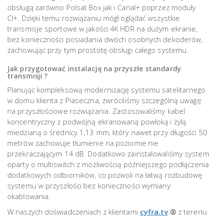
obsługą zarówno Polsat Box jak i Canal+ poprzez moduły
CI+. Dzięki temu rozwiązaniu mógł oglądać wszystkie
transmisje sportowe w jakości 4K HDR na dużym ekranie,
bez konieczności posiadania dwóch osobnych dekoderów,
zachowując przy tym prostotę obsługi całego systemu.
Jak przygotować instalację na przyszłe standardy
transmisji ?
Planując kompleksową modernizację systemu satelitarnego
w domu klienta z Piaseczna, zwróciliśmy szczególną uwagę
na przyszłościowe rozwiązania. Zastosowaliśmy kabel
koncentryczny z podwójną ekranowaną powłoką i żyłą
miedzianą o średnicy 1,13 mm, który nawet przy długości 50
metrów zachowuje tłumienie na poziomie nie
przekraczającym 14 dB. Dodatkowo zainstalowaliśmy system
oparty o multiswitch z możliwością późniejszego podłączenia
dodatkowych odbiorników, co pozwoli na łatwą rozbudowę
systemu w przyszłości bez konieczności wymiany
okablowania.
W naszych doświadczeniach z klientami
cyfra.tv
®
z terenu