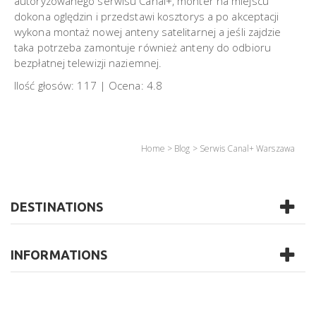
autoryzowanego serwisu Canal+, monter na miejscu
dokona oględzin i przedstawi kosztorys a po akceptacji
wykona montaż nowej anteny satelitarnej a jeśli zajdzie
taka potrzeba zamontuje również anteny do odbioru
bezpłatnej telewizji naziemnej.
Ilość głosów:
117
| Ocena:
4.8
Home
>
Blog
>
Serwis Canal+ Warszawa
DESTINATIONS
INFORMATIONS