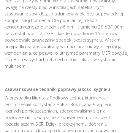
Podczas pracy w domu klienta z Wołomina zwróciliśmy
uwagę na częsty błąd w instalacjach satelitarnych -
stosowanie zbyt długich odcinków kabla bez odpowiedniej
kompensacji tłumienia. Dla popularnego kabla
koncentrycznego o średnicy 6 mm i tłumieniu 29 dB/100m
na częstotliwości 2,2 GHz, każde dodatkowe 15 metrów
powodowało zauważalny spadek jakości sygnału. W takim
przypadku zastosowaliśmy wzmacniacz liniowy z regulacją
wzmocnienia, co pozwoliło utrzymać parametry MER powyżej
15 dB na wszystkich czterech odbiornikach w systemie
multiroom.
Zaawansowane techniki poprawy jakości sygnału
W przypadku klienta z Podkowy Leśnej, który chciał
jednocześnie korzystać z Polsat Box i Canal+ w pięciu
różnych pomieszczeniach, zdecydowaliśmy się na
nowoczesne rozwiązanie z konwerterem Unicable II i
rozdzielaczami SCR. Dzięki precyzyjnemu dobraniu
parametrów dla każdego dekodera oraz zastosowaniu