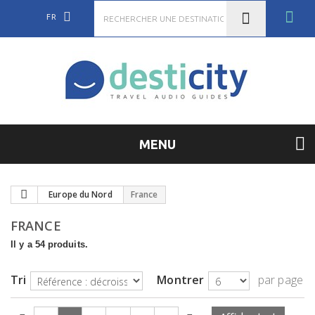
FR
MENU
Europe du Nord
France
FRANCE
Il y a 54 produits.
Tri
Montrer
par page