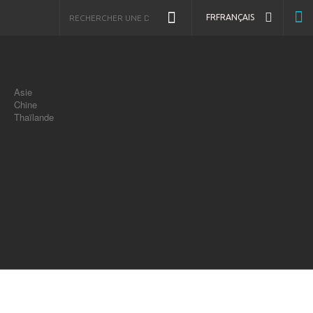
FR
FRANÇAIS
Asie
Chine
Thaïlande