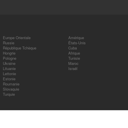
Europe Orientale
Amérique
Russie
États-Unis
République Tchèque
Cuba
Hongrie
Afrique
Pologne
Tunisie
Ukraine
Maroc
Lituanie
Israël
Lettonie
Estonie
Roumanie
Slovaquie
Turquie