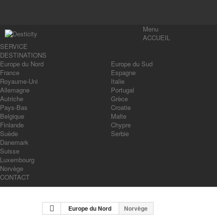
Menu
ACCUEIL
SERVICE
DESTINATIONS
Europe du Nord
Europe du Sud
France
Espagne
Royaume-Uni
Italie
Allemagne
Portugal
Autriche
Grèce
Pays-Bas
Croatie
Belgique
Malte
Finlande
Chypre
Suède
Serbie
Danemark
Suisse
Luxembourg
Norvège
CONTACT
Europe du Nord
Norvège