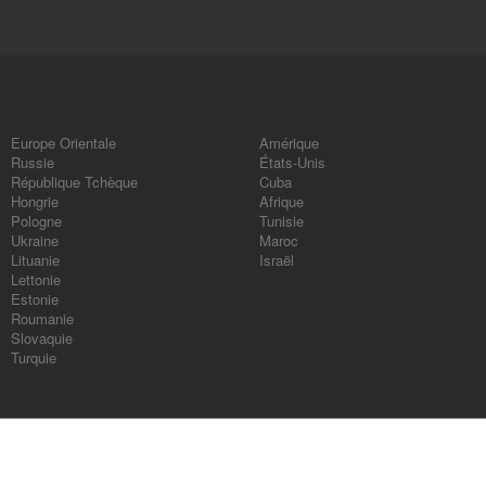
Europe Orientale
Amérique
Russie
États-Unis
République Tchèque
Cuba
Hongrie
Afrique
Pologne
Tunisie
Ukraine
Maroc
Lituanie
Israël
Lettonie
Estonie
Roumanie
Slovaquie
Turquie