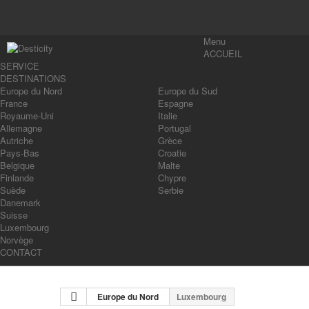
Menu
ACCUEIL
SERVICE
DESTINATIONS
Europe du Nord
Europe du Sud
France
Espagne
Royaume-Uni
Italie
Allemagne
Portugal
Autriche
Grèce
Pays-Bas
Croatie
Belgique
Malte
Finlande
Chypre
Suède
Serbie
Danemark
Suisse
Luxembourg
Norvège
CONTACT
Europe du Nord
Luxembourg