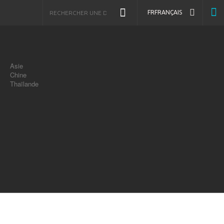
FR
FRANÇAIS
Asie
Chine
Thaïlande