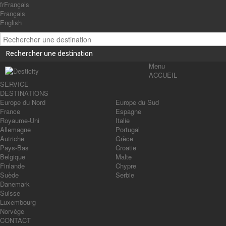
fr
Français
Français
English
Rechercher une destination
Menu
ACCUEIL
SERVICE
DESTINATIONS
Europe du Nord
Europe du Sud
France
Espagne
Royaume-Uni
Italie
Allemagne
Portugal
Autriche
Grèce
Pays-Bas
Croatie
Belgique
Malte
Finlande
Chypre
Suède
Serbie
Danemark
Suisse
Luxembourg
Norvège
CONTACT