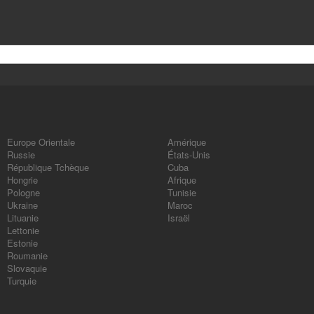
Europe Orientale
Amérique
Russie
États-Unis
République Tchèque
Cuba
Hongrie
Afrique
Pologne
Tunisie
Ukraine
Maroc
Lituanie
Israël
Lettonie
Estonie
Roumanie
Slovaquie
Turquie