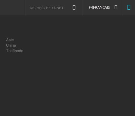
FR
FRANÇAIS
Asie
Chine
Thaïlande