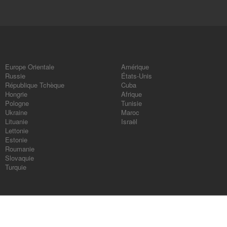
Europe Orientale
Amérique
Russie
États-Unis
République Tchèque
Cuba
Hongrie
Afrique
Pologne
Tunisie
Ukraine
Maroc
Lituanie
Israël
Lettonie
Estonie
Roumanie
Slovaquie
Turquie