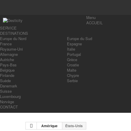
Menu
ACCUEIL
SERVICE
DESTINATIONS
Europe du Nord
Europe du Sud
France
Espagne
Royaume-Uni
Italie
Allemagne
Portugal
Autriche
Grèce
Pays-Bas
Croatie
Belgique
Malte
Finlande
Chypre
Suède
Serbie
Danemark
Suisse
Luxembourg
Norvège
CONTACT
Amérique
États-Unis