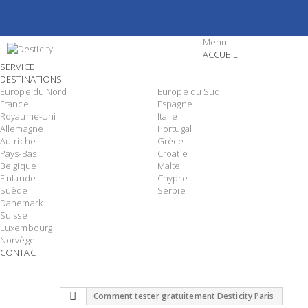
Menu
ACCUEIL
SERVICE
DESTINATIONS
Europe du Nord
Europe du Sud
France
Espagne
Royaume-Uni
Italie
Allemagne
Portugal
Autriche
Grèce
Pays-Bas
Croatie
Belgique
Malte
Finlande
Chypre
Suède
Serbie
Danemark
Suisse
Luxembourg
Norvège
CONTACT
Comment tester gratuitement Desticity Paris