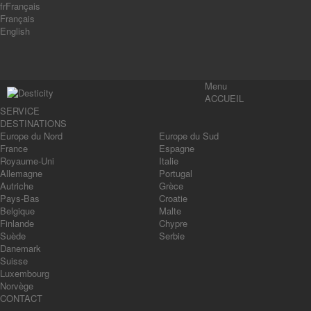
fr
Français
Français
English
Menu
ACCUEIL
SERVICE
DESTINATIONS
Europe du Nord
Europe du Sud
France
Espagne
Royaume-Uni
Italie
Allemagne
Portugal
Autriche
Grèce
Pays-Bas
Croatie
Belgique
Malte
Finlande
Chypre
Suède
Serbie
Danemark
Suisse
Luxembourg
Norvège
CONTACT