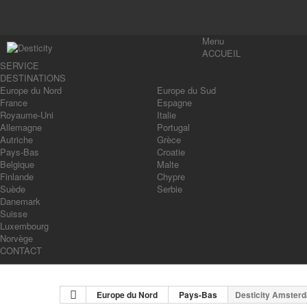
Menu
ACCUEIL
SERVICE
DESTINATIONS
Europe du Nord
Europe du Sud
France
Espagne
Royaume-Uni
Italie
Allemagne
Portugal
Autriche
Grèce
Pays-Bas
Croatie
Belgique
Malte
Finlande
Chypre
Suède
Serbie
Danemark
Suisse
Luxembourg
Norvège
CONTACT
Europe du Nord
Pays-Bas
Desticity Amster