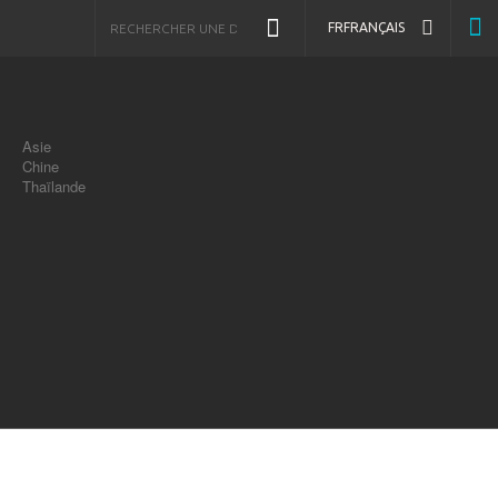
FR
FRANÇAIS
Asie
Chine
Thaïlande