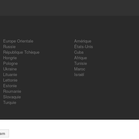
Europe Orientale
Amérique
Russie
États-Unis
République Tchèque
Cuba
Hongrie
Afrique
Pologne
Tunisie
Ukraine
Maroc
Lituanie
Israël
Lettonie
Estonie
Roumanie
Slovaquie
Turquie
dam