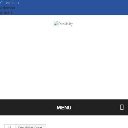
Connexion
Adresse
e-mail
Mot de
passe
Connexion
Create an
account
FR
MENU
Desticity Caen