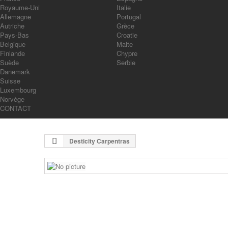
Royaume-Uni
Italie
Allemagne
Portugal
Autriche
Grèce
Pays-Bas
Croatie
Belgique
Malte
Finlande
Chypre
Suède
Serbie
Danemark
Suisse
Luxembourg
Norvège
CONTACT
Desticity Carpentras