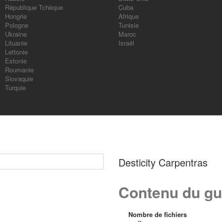
République Tchèque
Cuba
Hongrie
Afrique
Pologne
Tunisie
Ukraine
Maroc
Lituanie
Israël
Lettonie
Estonie
Roumanie
Slovaquie
Turquie
Desticity Carpentras
Contenu du gu
Nombre de fichiers