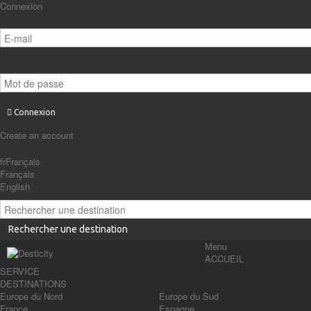
Connexion
Adresse e-mail
Mot de passe
Connexion
Create an account
fr
Français
Français
English
Rechercher une destination
Menu
ACCUEIL
SERVICE
DESTINATIONS
Europe du Nord
Europe du Sud
France
Espagne